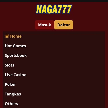
Masuk
Daftar
Home
Hot Games
Sportsbook
Slots
Live Casino
Poker
Tangkas
Others