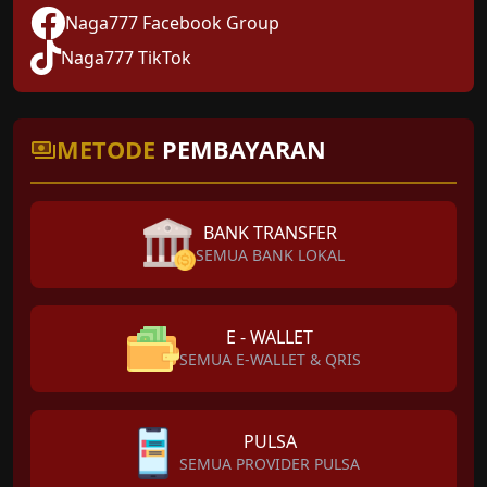
Naga777 Facebook Group
Naga777 TikTok
METODE
PEMBAYARAN
BANK TRANSFER
SEMUA BANK LOKAL
E - WALLET
SEMUA E-WALLET & QRIS
PULSA
SEMUA PROVIDER PULSA