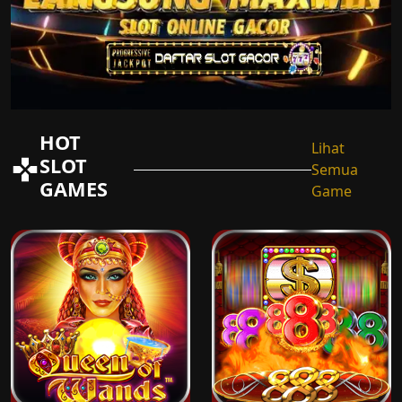
HOT
Lihat
SLOT
Semua
GAMES
Game