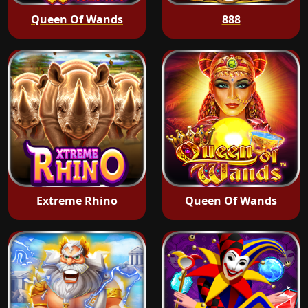
Queen Of Wands
888
Extreme Rhino
Queen Of Wands