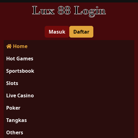
Masuk
Daftar
Home
Hot Games
Sportsbook
Slots
Live Casino
Poker
Tangkas
Others