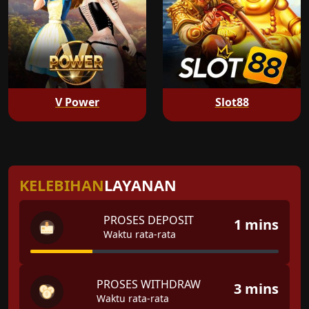
V Power
Slot88
KELEBIHAN
LAYANAN
PROSES DEPOSIT
1 mins
Waktu rata-rata
PROSES WITHDRAW
3 mins
Waktu rata-rata