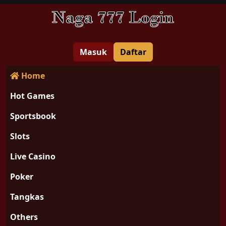
Masuk
Daftar
Home
Hot Games
Sportsbook
Slots
Live Casino
Poker
Tangkas
Others