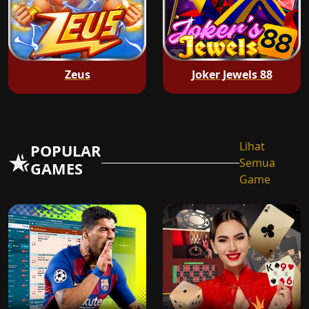
Zeus
Joker Jewels 88
Lihat
POPULAR
Semua
GAMES
Game