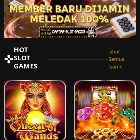
HOT
Lihat
SLOT
Semua
GAMES
Game