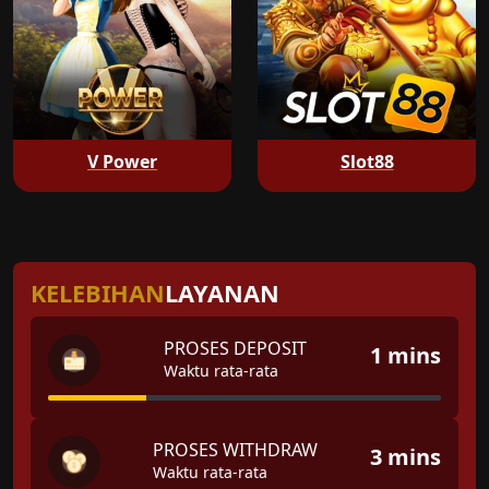
V Power
Slot88
KELEBIHAN
LAYANAN
PROSES DEPOSIT
1 mins
Waktu rata-rata
PROSES WITHDRAW
3 mins
Waktu rata-rata