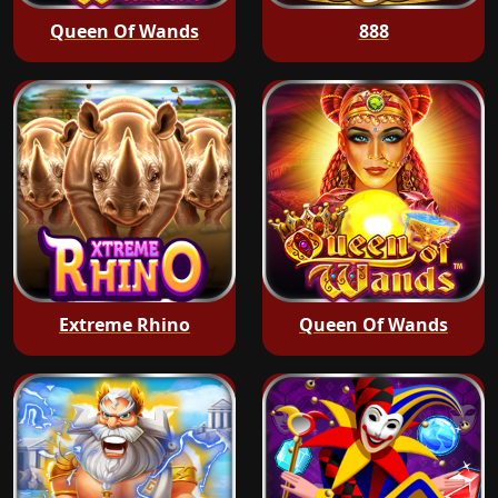
Queen Of Wands
888
Extreme Rhino
Queen Of Wands