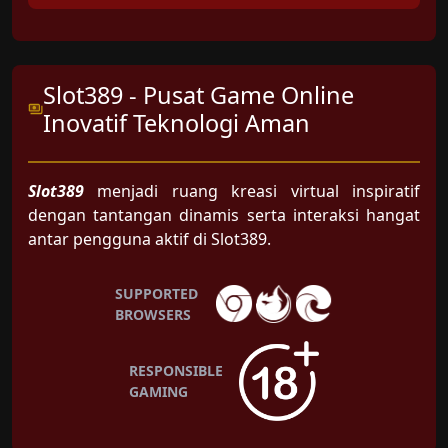
Slot389 - Pusat Game Online
Inovatif Teknologi Aman
Slot389
menjadi ruang kreasi virtual inspiratif
dengan tantangan dinamis serta interaksi hangat
antar pengguna aktif di Slot389.
SUPPORTED
BROWSERS
RESPONSIBLE
GAMING